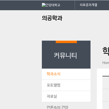
본문 바로가기
대메뉴 바로가기
의료공과계열
주
의공학과
메
뉴
커뮤니티
페이스북
인스타그램
print
Ho
학과소식
포토앨범
자료실
언론속의 건양