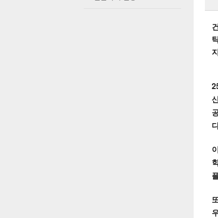
건
2
공
다
이
학
또
우