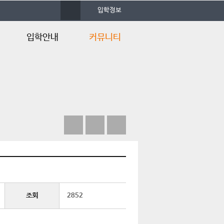
사
입학정보
이
트
맵
입학안내
커뮤니티
입학안내
학과소식
입학정보
포토앨범
입학Q&A
자료실
언론속의 건양
조회
2852