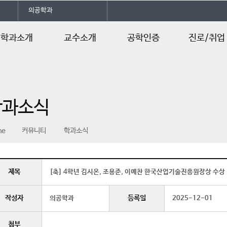
의공학과
학과소개
교수소개
공학인증
진로/취업
인사말
교수소개
공학인증
진로및자격증
학과소개
교육과정
취업정보
학과소식
연혁
수업계획서
학사일정
me
커뮤니티
학과소식
제목
[축] 4학년 김시온, 조용준, 이예찬 한국산업기술진흥원장상 수상
작성자
등록일
의공학과
2025-12-01
첨부