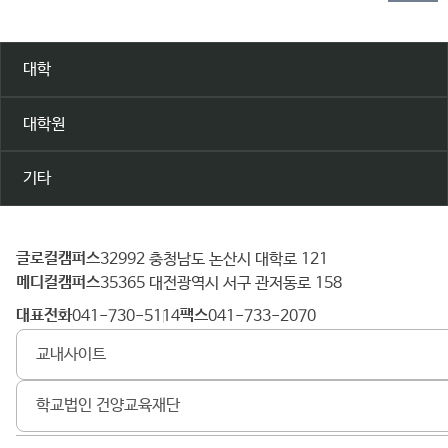
대학
대학원
기타
글로컬캠퍼스
건
32992 충청남도 논산시 대학로 121
메디컬캠퍼스
양
35365 대전광역시 서구 관저동로 158
대
대표전화
팩스
041-730-5114
041-733-2070
학
교내사이트
교
학교법인 건양교육재단