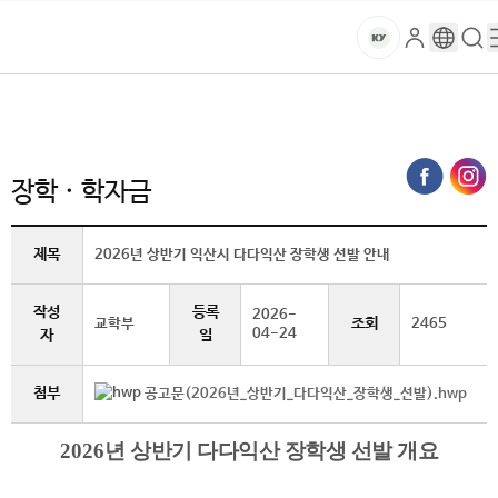
본문 바로가기
대메뉴 바로가기
하위메뉴 바로가기
스
로
구
검
건
마
그
글
색
홈
트
처음으로
글로벌건양·라운지
공지사항
장학 · 학자금 (상세보기)
인
번
페
양
키
역
이
지
대
장학 · 학자금
메
뉴
학
경
제목
2026년 상반기 익산시 다다익산 장학생 선발 안내
로
교
작성
등록
2026-
조회
교학부
2465
04-24
자
일
첨부
공고문(2026년_상반기_다다익산_장학생_선발).hwp
2026
년 상반기 다다익산 장학생 선발 개요