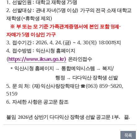
1.
선발인원
:
대학교 재학생
75
명
2.
선발대상
:
관내
자녀
(5
명 이상
)
가구의 전국 소재 대학교
재학생
(*
휴학생 제외
)
※
부 또는 모 기준 가족관계증명서에 본인 포함
형제
·
자매가
5
명 이상인 가구
3.
접수기간
:
2026. 4. 24.(
금
) ~ 4. 30(
목
) 18:00
까지
4.
접수방법
:
익산시청 홈페이지
(
https://www.iksan.go.kr)
온라인접수
*
익산시청 홈페이지
→
통합예약시스템
→
복지
/
행정
→
다다익산 장학생 선발
5.
문 의 처
: (
재
)
익산사랑장학재단
☎
(063) 859-5820,
5159
6.
자세한 사항은 공고문 참조
붙임
2026
년 상반기 다다익산 장학생 선발 공고문
1
부
.
끝
.
목록