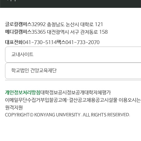
글로컬캠퍼스
건
32992 충청남도 논산시 대학로 121
메디컬캠퍼스
양
35365 대전광역시 서구 관저동로 158
대
대표전화
팩스
041-730-5114
041-733-2070
학
교내사이트
교
학교법인 건양교육재단
개인정보처리방침
대학정보공시
정보공개
대학자체평가
이메일무단수집거부
입찰공고
예·결산공고
채용공고
시설물 이용
오시
원격지원
COPYRIGHT© KONYANG UNIVERSITY.
ALL RIGHTS RESERVED.