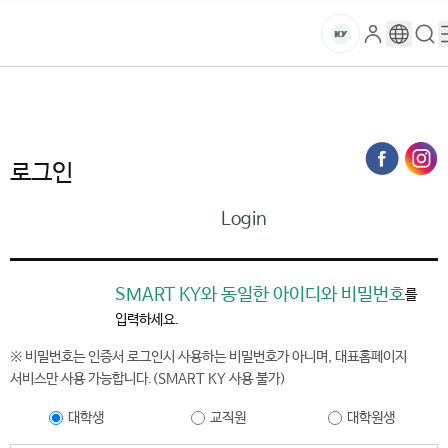
본문 바로가기
대메뉴 바로가기
하위메뉴 바로가기
스
로
구
검
건
마
그
글
색
홈
트
처음으로
홈페이지가이드
로그인
인
번
페
양
키
역
이
지
대
로그인
메
뉴
학
Login
경
로
교
SMART KY와 동일한 아이디와 비밀번호
를
입력하세요.
※ 비밀번호는 인증서 로그인시 사용하는 비밀번호가 아니며, 대표홈페이지
서비스만 사용 가능합니다.(SMART KY 사용 불가)
대학생
교직원
대학원생