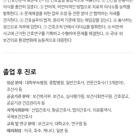
① 간호전문직 표준에 근거한 간호술을 통합적으로 적용한다, ② 인간을 존중하는
의식을 충만히 갖춘다, ③ 언어적, 비언어적인 방법으로 치료적 의사소통 능력을
발휘한다, ④ 문제해결을 위한 업무 조정 등 전문 분야 간 협력하는 자세를
견지한다, ⑤ 간호실무의 법적, 윤리적 기준에 맞는 책임감을 갖는다, ⑥ 봉사하는
정신으로 직무에 임한다, ⑦ 간호조직 안에서 리더십을 발휘한다, ⑧ 비판적
사고에 근거한 간호연구를 기획하고 수행하여 문제를 해결한다, ⑨ 국내·외
보건의료 환경변화에 능동적으로 대응한다.
졸업 후 진로
임상 분야
: 대학부속병원, 종합병원, 일반간호사, 전문간호사(13개분야),
조산사 등
공공기관 분야
: 보건복지부, 보건소, 심사평가원, 보건사회연구원, 간호장교,
공공기관 건강관리자 등
지역사회분야
: 산업간호사, 항공간호사, 법의간호사, 의료통역사,
국제보건간호사
교육 및 연구 분야
: 보건교사, 대학교수, 연구원 등
해외취업
: 미국, 호주, 캐나다, 일본 등