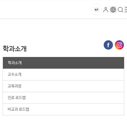
본문 바로가기
대메뉴 바로가기
하위메뉴 바로가기
스
로
구
검
건
마
그
글
색
홈
트
처음으로
대학
간호대학
간호학과
학과소개
인
번
페
양
키
역
이
지
대
학과소개
메
뉴
학
경
학과소개
로
교
교수소개
교육과정
진로 로드맵
비교과 로드맵