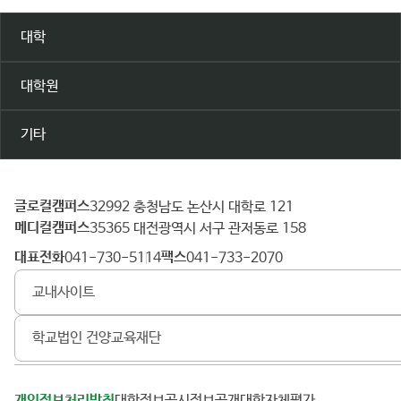
대학
대학원
기타
글로컬캠퍼스
건
32992 충청남도 논산시 대학로 121
메디컬캠퍼스
양
35365 대전광역시 서구 관저동로 158
대
대표전화
팩스
041-730-5114
041-733-2070
학
교내사이트
교
학교법인 건양교육재단