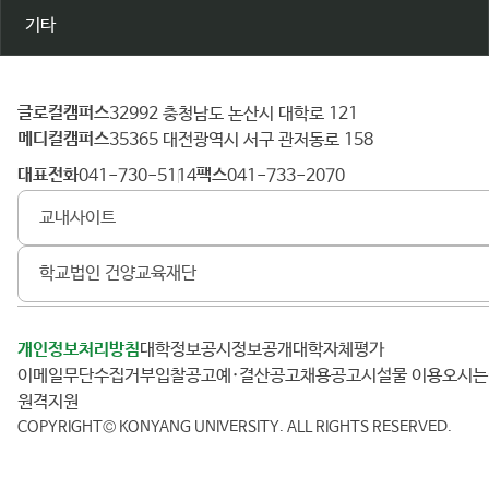
기타
글로컬캠퍼스
건
32992 충청남도 논산시 대학로 121
메디컬캠퍼스
양
35365 대전광역시 서구 관저동로 158
대
대표전화
팩스
041-730-5114
041-733-2070
학
교내사이트
교
학교법인 건양교육재단
개인정보처리방침
대학정보공시
정보공개
대학자체평가
이메일무단수집거부
입찰공고
예·결산공고
채용공고
시설물 이용
오시
원격지원
COPYRIGHT© KONYANG UNIVERSITY.
ALL RIGHTS RESERVED.