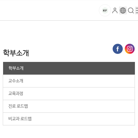
본문 바로가기
대메뉴 바로가기
하위메뉴 바로가기
스
로
구
검
건
마
그
글
색
홈
트
처음으로
대학
국방바이오연구원
국방산업경영학부
학부소개
인
번
페
양
키
역
이
지
대
학부소개
메
뉴
학
경
학부소개
로
교
교수소개
교육과정
진로 로드맵
비교과 로드맵