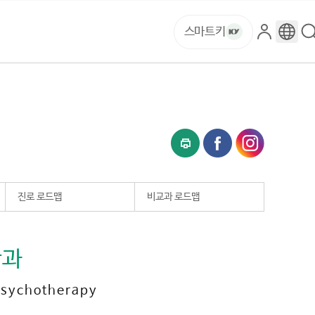
스마트키
로
구
그
글
인
번
역
진로 로드맵
비교과 로드맵
학과
Psychotherapy