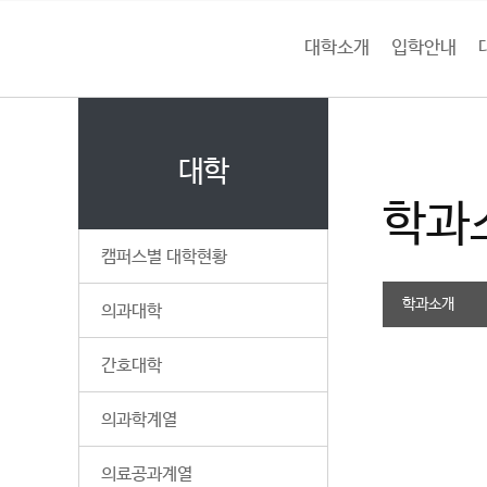
본문 바로가기
대메뉴 바로가기
하위메뉴 바로가기
대학소개
입학안내
건
홈
양
처음으로
대
페
이
대학
대
지
학과
메
학
뉴
캠퍼스별 대학현황
경
교
로
학과소개
의과대학
간호대학
의과학계열
의료공과계열