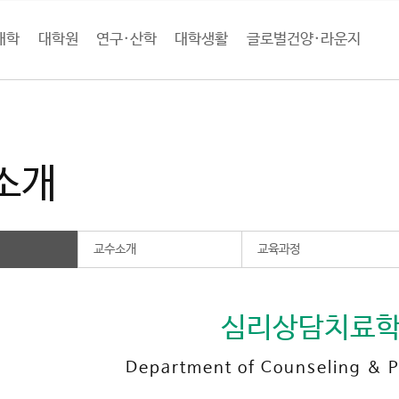
대학
대학원
연구·산학
대학생활
글로벌건양·라운지
학
사회과학학술원
심리상담치료학과
학과소개
소개
교수소개
교육과정
심리상담치료
Department of Counseling & 