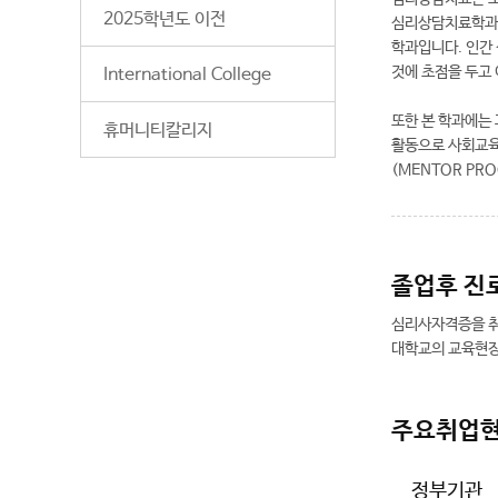
2025학년도 이전
심리상담치료학과는
학과입니다. 인간
것에 초점을 두고
International College
또한 본 학과에는
휴머니티칼리지
활동으로 사회교육
(MENTOR PR
졸업후 진
심리사자격증을 취득
대학교의 교육현
주요취업
정부기관