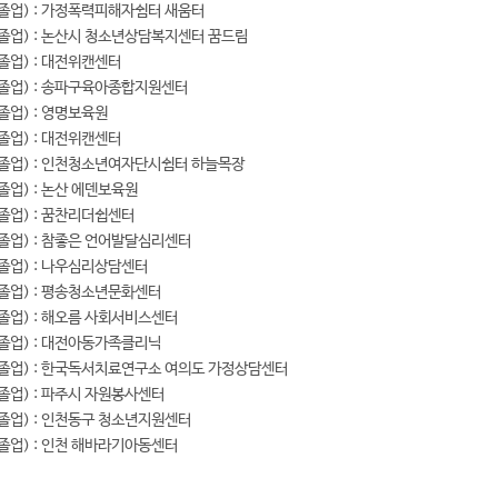
 졸업) : 가정폭력피해자쉼터 새움터
 졸업) : 논산시 청소년상담복지센터 꿈드림
 졸업) : 대전위캔센터
년 졸업) : 송파구육아종합지원센터
 졸업) : 영명보육원
 졸업) : 대전위캔센터
년 졸업) : 인천청소년여자단시쉼터 하늘목장
 졸업) : 논산 에덴보육원
 졸업) : 꿈찬리더쉽센터
 졸업) : 참좋은 언어발달심리센터
 졸업) : 나우심리상담센터
 졸업) : 평송청소년문화센터
 졸업) : 해오름 사회서비스센터
 졸업) : 대전아동가족클리닉
년 졸업) : 한국독서치료연구소 여의도 가정상담센터
 졸업) : 파주시 자원봉사센터
 졸업) : 인천동구 청소년지원센터
 졸업) : 인천 해바라기아동센터