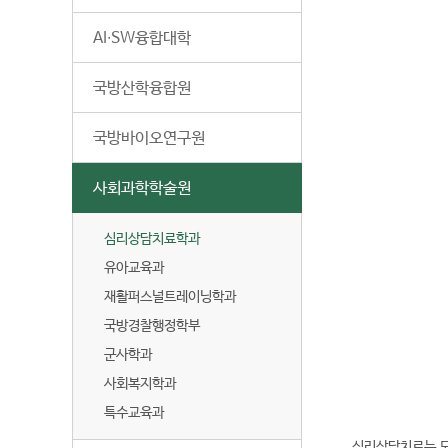
AI∙SW융합대학
국방산학융합원
국방바이오연구원
사회과학학술원
심리상담치료학과
유아교육과
재활퍼스널트레이닝학과
국방경찰행정학부
전
군사학과
화
04
사회복지학과
번
특수교육과
호
심리상담치료는 도