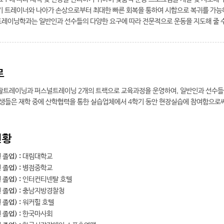
기 트레이너와 나아가 손상으로부터 최대한 빠른 회복을 통하여 시합으로 복귀를 가능
레이닝학과는 일반인과 선수들의 다양한 요구에 따라 전문적으로 운동을 지도해 줄 수
로
활트레이닝과 퍼스널트레이닝 2개의 트랙으로 교육과정을 운영하여, 일반인과 선수들
학생들은 재학 중에 산학협력을 통한 실습업체에서 4학기 동안 현장실습에 참여함으로써
현황
 졸업) :
대림대학교
 졸업) :
병점중학교
 졸업) :
인터컨티넨탈 호텔
 졸업) :
충남지방경찰청
 졸업) :
워커힐 호텔
 졸업) :
한국마사회