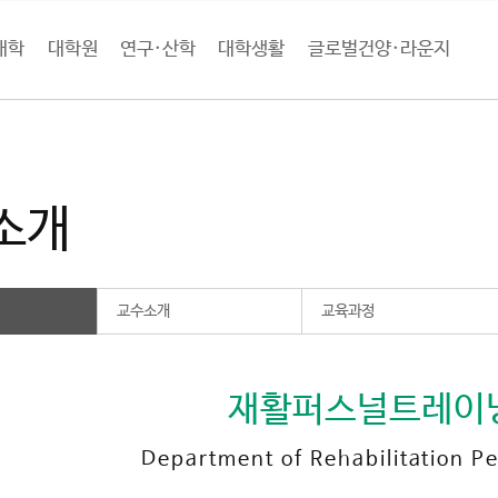
대학
대학원
연구·산학
대학생활
글로벌건양·라운지
학
사회과학학술원
재활퍼스널트레이닝학과
학과소개
소개
교수소개
교육과정
재활퍼스널트레이
Department of Rehabilitation Pe