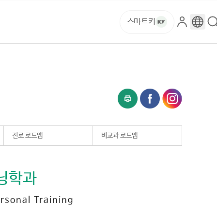
스마트키
로
구
그
글
인
번
역
진로 로드맵
비교과 로드맵
닝학과
rsonal Training