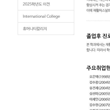
2025학년도 이전
향상시켜 주는 경
이에 재활퍼스널트
International College
휴머니티칼리지
졸업후 진
본 학과에서는 재
합니다. 따라서 
주요취업
오은택(1998년
김수창(2004년
유건재(2004년
심선미(2005년
이재인(2006년
김수현(2007년