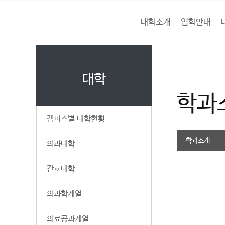
본문 바로가기
대메뉴 바로가기
하위메뉴 바로가기
대학소개
입학안내
건
홈
양
처음으로
대
페
이
대학
대
지
학과
메
학
뉴
캠퍼스별 대학현황
경
교
로
학과소개
의과대학
간호대학
의과학계열
의료공과계열