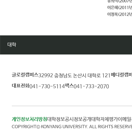
유희석(2007년
이은혜(2011년
이청목(2012년
대학
글로컬캠퍼스
메디컬캠
건
32992 충청남도 논산시 대학로 121
양
대표전화
팩스
041-730-5114
041-733-2070
대
학
교
개인정보처리방침
대학정보공시
정보공개
대학자체평가
이메
COPYRIGHT© KONYANG UNIVERSITY.
ALL RIGHTS RESERV