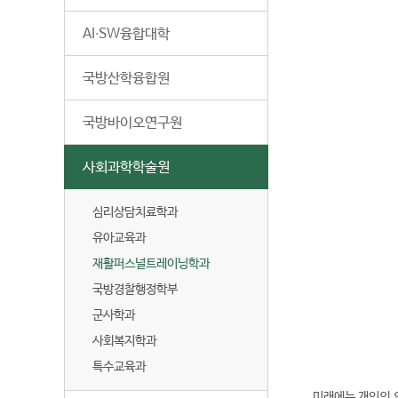
AI∙SW융합대학
국방산학융합원
국방바이오연구원
사회과학학술원
심리상담치료학과
유아교육과
재활퍼스널트레이닝학과
국방경찰행정학부
전
군사학과
화
04
사회복지학과
번
특수교육과
호
미래에는 개인의 