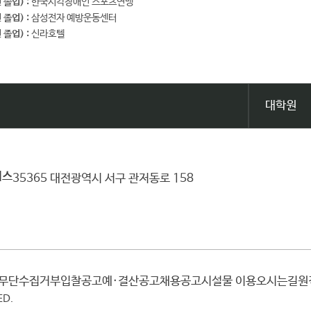
 졸업) :
한국시각장애인 스포츠연맹
 졸업) :
삼성전자 예방운동센터
 졸업) :
신라호텔
대학원
퍼스
35365 대전광역시 서구 관저동로 158
일무단수집거부
입찰공고
예·결산공고
채용공고
시설물 이용
오시는길
ED.