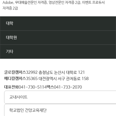
Adobe, 무대예술전문인 자격증, 영상전문인 자격증 2급, 이벤트 프로듀서
자격증 2급
대학
대학원
기타
글로컬캠퍼스
건
32992 충청남도 논산시 대학로 121
메디컬캠퍼스
양
35365 대전광역시 서구 관저동로 158
대
대표전화
팩스
041-730-5114
041-733-2070
학
교내사이트
교
학교법인 건양교육재단