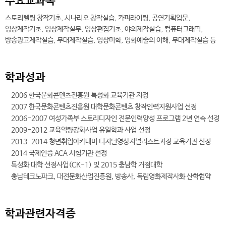
주요교과목
스토리텔링 창작기초, 시나리오 창작실습, 카피라이팅, 공연기획입문,
영상제작기초, 영상제작실무, 영상편집기초, 야외제작실습, 컴퓨터그래픽,
방송광고제작실습, 무대제작실습, 영상미학, 영화예술의 이해, 무대제작실습 등
학과성과
2006 한국문화콘텐츠진흥원 특성화 교육기관 지정
2007 한국문화콘텐츠진흥원 대학문화콘텐츠 창작인력지원사업 선정
2006-2007 여성가족부 스토리디자인 전문인력양성 프로그램 2년 연속 선정
2009-2012 교육역량강화사업 유일학과 사업 선정
2013-2014 청년취업아카데미 디지털영상저널리스트과정 교육기관 선정
2014 국제인증 ACA 시험기관 선정
특성화 대학 선정사업(CK-1) 및 2015 충남학 거점대학
충남테크노파크, 대전문화산업진흥원, 방송사, 독립영화제작사화 산학협약
학과관련자격증