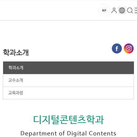
본문 바로가기
대메뉴 바로가기
하위메뉴 바로가기
스
로
구
검
건
마
그
글
색
홈
트
처음으로
대학
2025학년도 이전
디지털콘텐츠학과
학과소개
인
번
페
양
키
역
이
지
대
학과소개
메
뉴
학
경
학과소개
로
교
교수소개
교육과정
디지털콘텐츠학과
Department of Digital Contents