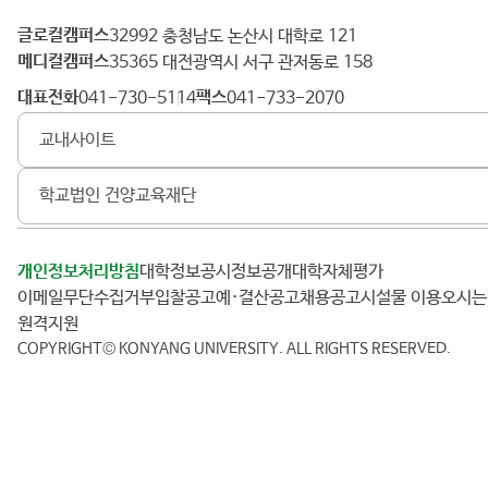
글로컬캠퍼스
건
32992 충청남도 논산시 대학로 121
메디컬캠퍼스
양
35365 대전광역시 서구 관저동로 158
대
대표전화
팩스
041-730-5114
041-733-2070
학
교내사이트
교
학교법인 건양교육재단
개인정보처리방침
대학정보공시
정보공개
대학자체평가
이메일무단수집거부
입찰공고
예·결산공고
채용공고
시설물 이용
오시
원격지원
COPYRIGHT© KONYANG UNIVERSITY.
ALL RIGHTS RESERVED.