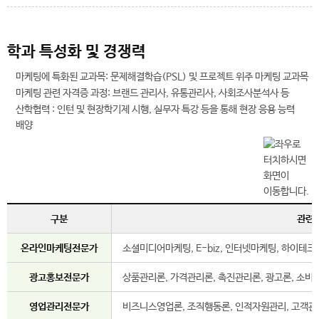
학과 특성화 및 경쟁력
마케팅에 특화된 교과목: 문제해결학습(PSL) 및 프로젝트 위주 마케팅 교과목
마케팅 관련 자격증 과정: 브랜드 관리사, 유통관리사, 사회조사분석사 등
산학협력 : 인턴 및 현장학기제 시행, 실무자 특강 등을 통해 현장 응용 능력
배양
구분
관련
온라인마케팅전문가
소셜미디어마케팅, E-biz, 인터넷마케팅, 하이테
광고홍보전문가
상품관리론, 가격관리론, 촉진관리론, 광고론, 소
영업관리전문가
비즈니스영업론, 조직행동론, 인적자원관리, 고객관