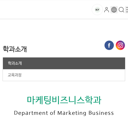
본문 바로가기
대메뉴 바로가기
하위메뉴 바로가기
스
로
구
검
건
마
그
글
색
홈
트
처음으로
대학
2025학년도 이전
마케팅비즈니스학과
학과소개
인
번
페
양
키
역
이
지
대
학과소개
메
뉴
학
경
학과소개
로
교
교육과정
마케팅비즈니스학과
Department of Marketing Business