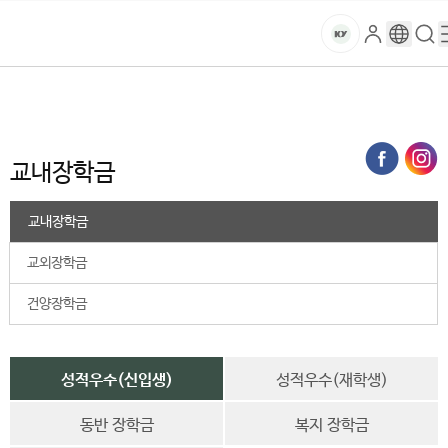
본문 바로가기
대메뉴 바로가기
하위메뉴 바로가기
스
로
구
검
건
마
그
글
색
홈
트
처음으로
대학생활
장학안내
장학금 지급기준
교내장학금
인
번
페
양
키
역
이
지
대
교내장학금
메
뉴
학
경
교내장학금
로
교
교외장학금
건양장학금
성적우수(신입생)
성적우수(재학생)
동반 장학금
복지 장학금