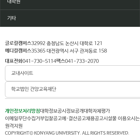
대학원
기타
글로컬캠퍼스
건
32992 충청남도 논산시 대학로 121
메디컬캠퍼스
양
35365 대전광역시 서구 관저동로 158
대
대표전화
팩스
041-730-5114
041-733-2070
학
교내사이트
교
학교법인 건양교육재단
개인정보처리방침
대학정보공시
정보공개
대학자체평가
이메일무단수집거부
입찰공고
예·결산공고
채용공고
시설물 이용
오시
원격지원
COPYRIGHT© KONYANG UNIVERSITY.
ALL RIGHTS RESERVED.