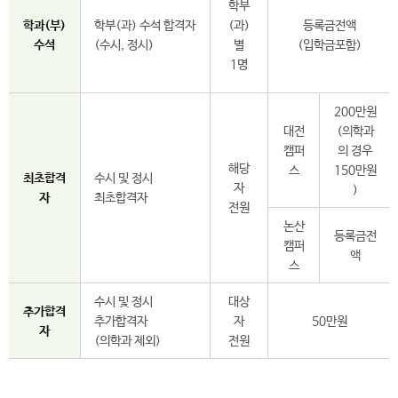
학부
학과(부)
학부(과) 수석 합격자
(과)
등록금전액
수석
(수시, 정시)
별
(입학금포함)
1명
200만원
대전
(의학과
캠퍼
의 경우
해당
스
150만원
최초합격
수시 및 정시
자
)
자
최초합격자
전원
논산
등록금전
캠퍼
액
스
수시 및 정시
대상
추가합격
추가합격자
자
50만원
자
(의학과 제외)
전원