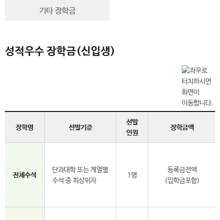
기타 장학금
성적우수 장학금(신입생)
선발
장학명
선발기준
장학금액
인원
단과대학 또는 계열별
등록금전액
전체수석
1명
수석 중 최상위자
(입학금포함)