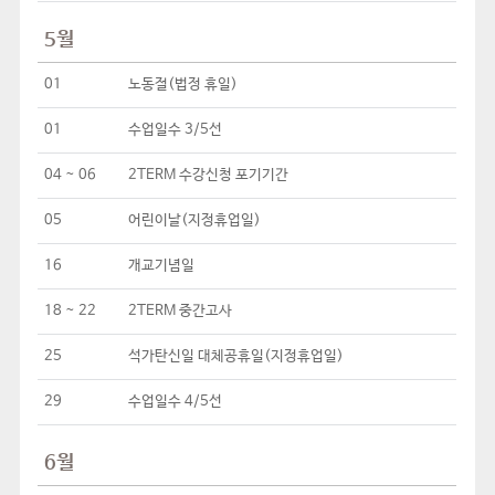
5월
01
노동절(법정 휴일)
01
수업일수 3/5선
04 ~ 06
2TERM 수강신청 포기기간
05
어린이날(지정휴업일)
16
개교기념일
18 ~ 22
2TERM 중간고사
25
석가탄신일 대체공휴일(지정휴업일)
29
수업일수 4/5선
6월