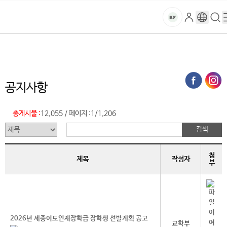
본문 바로가기
대메뉴 바로가기
하위메뉴 바로가기
스
로
구
검
건
마
그
글
색
홈
트
처음으로
글로벌건양·라운지
공지사항 (목록)
인
번
페
양
키
역
이
지
대
공지사항
메
뉴
학
경
총게시물 :
12,055
페이지 :
1/1,206
/
로
교
첨
제목
작성자
부
2026년 세종이도인재장학금 장학생 선발계획 공고
교학부