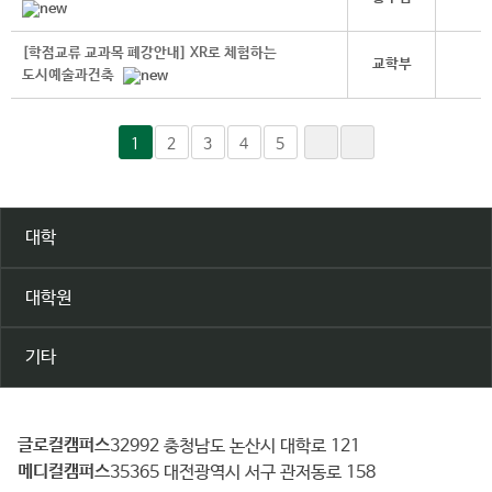
[학점교류 교과목 폐강안내] XR로 체험하는
교학부
도시예술과건축
1
2
3
4
5
대학
대학원
기타
글로컬캠퍼스
건
32992 충청남도 논산시 대학로 121
메디컬캠퍼스
양
35365 대전광역시 서구 관저동로 158