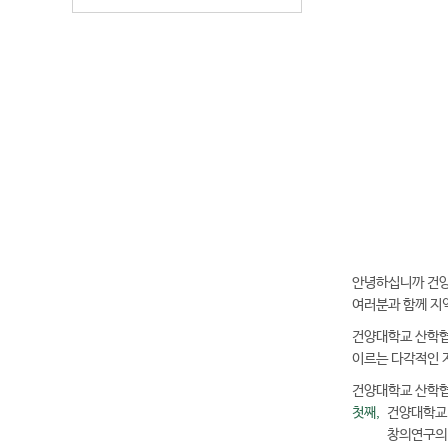
전
화
04
번
호
안녕하십니까 건양
여러분과 함께 지
건양대학교 산학협
이르는 다각적인 
건양대학교 산학협
첫째,
건양대학교 
창의연구의