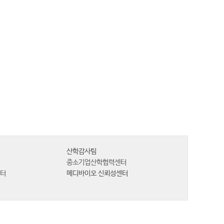
산학감사팀
터
중소기업산학협력센터
센터
메디바이오 신뢰성센터