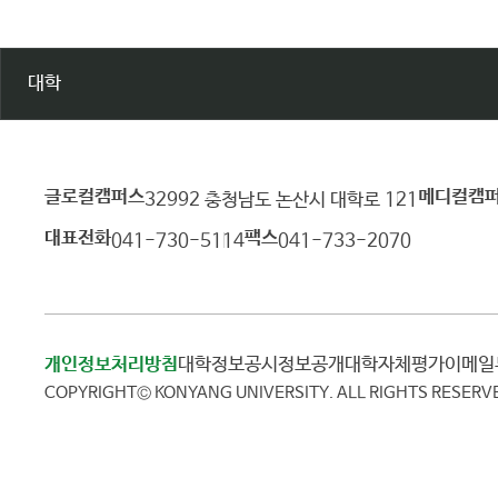
대학
글로컬캠퍼스
메디컬캠
건
32992 충청남도 논산시 대학로 121
양
대표전화
팩스
041-730-5114
041-733-2070
대
학
교
개인정보처리방침
대학정보공시
정보공개
대학자체평가
이메
COPYRIGHT© KONYANG UNIVERSITY.
ALL RIGHTS RESERV