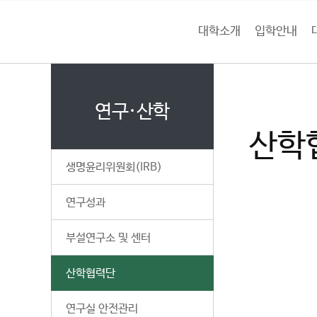
본문 바로가기
대메뉴 바로가기
하위메뉴 바로가기
대학소개
입학안내
건
홈
양
처음으로
연
페
이
연구·산학
대
지
산학
메
학
뉴
생명윤리위원회(IRB)
경
교
로
연구성과
부설연구소 및 센터
산학협력단
연구실 안전관리