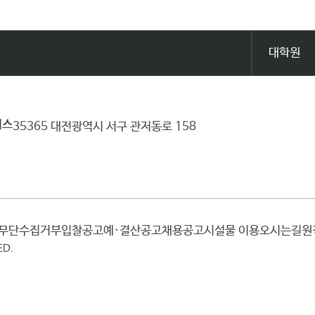
대학원
퍼스
35365 대전광역시 서구 관저동로 158
일무단수집거부
입찰공고
예·결산공고
채용공고
시설물 이용
오시는길
ED.