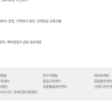
약, 세무회계, 자산관리
유치·운영, 가족회사 관리, 인력양성 교육진행
 관리, 예비창업자 관련 정보제공
기획팀
연구지원팀
재무회계팀
보육센터
창업교육센터
공동훈련센
E사업단
공동활용장비센터
산업디자인
이오 ICC 국제인증지원센터