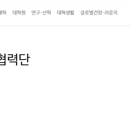
대학
대학원
연구·산학
대학생활
글로벌건양·라운지
구·산학
산학협력단
협력단