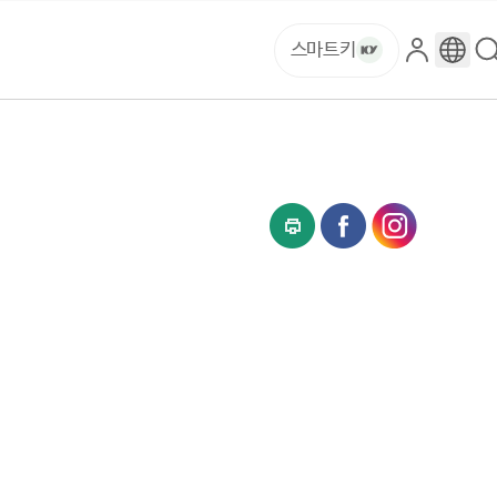
스마트키
로
구
그
글
인
번
역