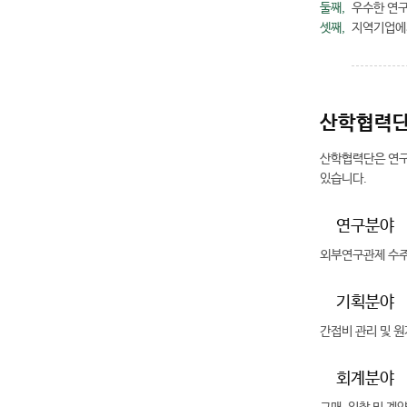
둘째,
우수한 연구
셋째,
지역기업에
산학협력단
산학협력단은 연구
있습니다.
연구분야
외부연구관제 수주
기획분야
간접비 관리 및 원
회계분야