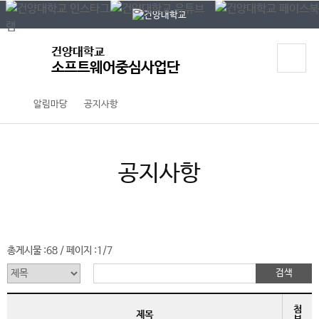
P
본문 바로가기
대메뉴 바로가기
O
P
U
건양대학교
P
소프트웨어중심사업단
알림마당
공지사항
공지사항
총게시물 :
68
페이지 :
1/7
/
첨
제목