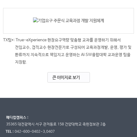
TX팀*: True-eXperience 현장요구역량 맞춤형 교과를 운영하기 위해서
전임교수, 겸직교수 현장전문가로 구성되어 교육과정개발, 운영, 평가 및
환류까지 지속적으로 책임지고 운영하는 AI∙SW융합대학 교과운영 팀을
지징함.
큰 이미지로 보기
메디컬캠퍼스 :
35365 대전광역시 서구 관저동로 158 건양대학교 죽헌정보관 2층
TEL :
042-600-0402~3,0407